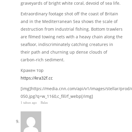
graveyards of bright white coral, devoid of sea life.
Extraordinary footage shot off the coast of Britain
and in the Mediterranean Sea shows the scale of
destruction from industrial fishing. Bottom trawlers
are filmed towing nets with a heavy chain along the
seafloor, indiscriminately catching creatures in
their path and churning up dense clouds of
carbon-rich sediment.
Кракен тор
https://kra32f.cc
[img]https://media.cnn.com/api/v1/images/stellar/pro
050.jpg?q=w_1160,c_fill/f_webp[/img]
1 tahun ago
Balas