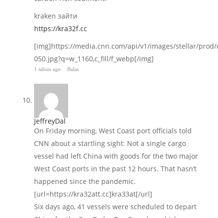
kraken зайти
https://kra32f.cc
[img]https://media.cnn.com/api/v1/images/stellar/pro
050.jpg?q=w_1160,c_fill/f_webp[/img]
1 tahun ago
Balas
JeffreyDal
On Friday morning, West Coast port officials told
CNN about a startling sight: Not a single cargo
vessel had left China with goods for the two major
West Coast ports in the past 12 hours. That hasn’t
happened since the pandemic.
[url=https://kra32att.cc]kra33at[/url]
Six days ago, 41 vessels were scheduled to depart