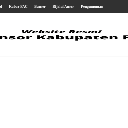
d
Kabar PAC
Banser
Rijalul Ansor
Pengumuman