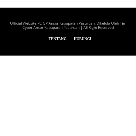
Official Website PC GP Ansor Kabupaten Pasuruan. Dikelola Oleh Tim
Cyber Ansor Kabupaten Pasuruan | All Right Reserved
TENTANG
HUBUNGI