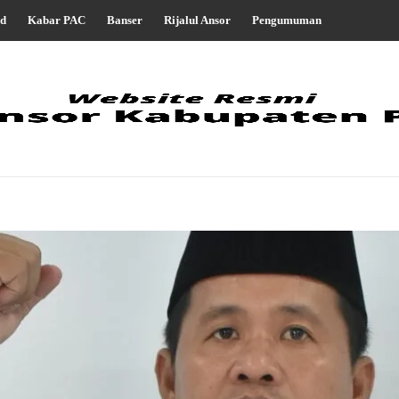
d
Kabar PAC
Banser
Rijalul Ansor
Pengumuman