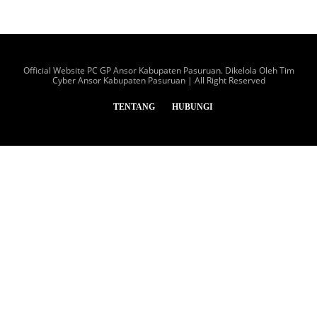
Official Website PC GP Ansor Kabupaten Pasuruan. Dikelola Oleh Tim
Cyber Ansor Kabupaten Pasuruan | All Right Reserved
TENTANG
HUBUNGI