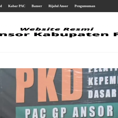
d
Kabar PAC
Banser
Rijalul Ansor
Pengumuman