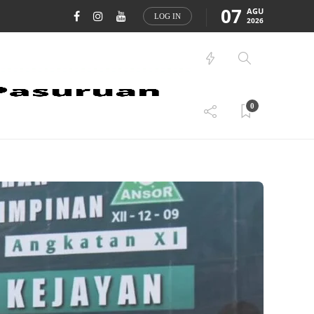
07
AGU
LOG IN
2026
0