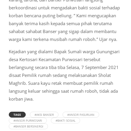
berkoordinasi untuk mengadakan bakti sosial terhadap
korban bencana puting beliung. ” Kami mengucapkan
banyak terima kasih kepada semua pihak terutama
sahabat sahabat Banser yang sigap dalam membantu
warga kami terkena musibah rumah roboh.” Ujar nya.
Kejadian yang dialami Bapak Sumali warga Gunungsari
desa Kertosari Kecamatan Purwosari tersebut
berlangsung secara tiba tiba Selasa, 7 September 2021
disaat Pemilik rumah sedang melaksanakan Sholat
Maghrib. Suara kayu retak membuat pemilik rumah
langsung keluar sehingga saat rumah roboh, tidak ada
korban jiwa.
TAGS
#AKSI BANSER
#ANSOR PASURUAN
#ANSOR PURWOSARI
#BAKTI SOSIAL
#BANSER BERSINERGI