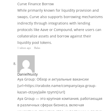
Curve Finance Borrow
While primarily known for liquidity provision and
swaps, Curve also supports borrowing mechanisms
indirectly through integrations with lending
protocols like Aave or Compound, where users can
collateralize assets and borrow against their
liquidity pool tokens.
1 tahun ago
Balas
DanielNusty
Aya Group: Обзор и актуальные вакансии
[url=https://orabote.name/company/aya-group-
kazan-otzyvy]айя групп[/url]
Aya Group — это крупная компания, работающая
в различных сферах бизнеса, включая