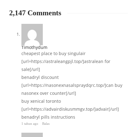
2,147 Comments
Timothydum
cheapest place to buy singulair
[url=https://astraleangpjl.top/]astralean for
sale[/url]
benadryl discount
[url=https://nasonexnasalspraydqrc.top/]can buy
nasonex over counter[/url]
buy xenical toronto
[url=https://advairdiskusmmgv.top/]advair[/url]
benadryl pills instructions
1 tahun ago
Balas