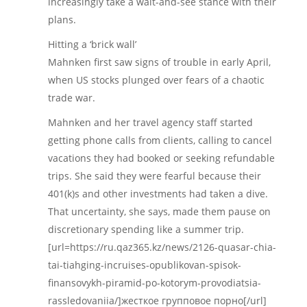
increasingly take a wait-and-see stance with their
plans.
Hitting a ‘brick wall’
Mahnken first saw signs of trouble in early April,
when US stocks plunged over fears of a chaotic
trade war.
Mahnken and her travel agency staff started
getting phone calls from clients, calling to cancel
vacations they had booked or seeking refundable
trips. She said they were fearful because their
401(k)s and other investments had taken a dive.
That uncertainty, she says, made them pause on
discretionary spending like a summer trip.
[url=https://ru.qaz365.kz/news/2126-quasar-chia-
tai-tiahging-incruises-opublikovan-spisok-
finansovykh-piramid-po-kotorym-provodiatsia-
rassledovaniia/]жесткое групповое порно[/url]