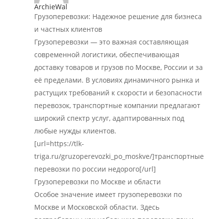
ArchieWal
Грузоперевозки: Надежное решение для бизнеса
и частных клиентов
Грузоперевозки — это важная составляющая
современной логистики, обеспечивающая
доставку товаров и грузов по Москве, России и за
её пределами. В условиях динамичного рынка и
растущих требований к скорости и безопасности
перевозок, транспортные компании предлагают
широкий спектр услуг, адаптированных под
любые нужды клиентов.
[url=https://tlk-
triga.ru/gruzoperevozki_po_moskve/]транспортные
перевозки по россии недорого[/url]
Грузоперевозки по Москве и области
Особое значение имеет грузоперевозки по
Москве и Московской области. Здесь