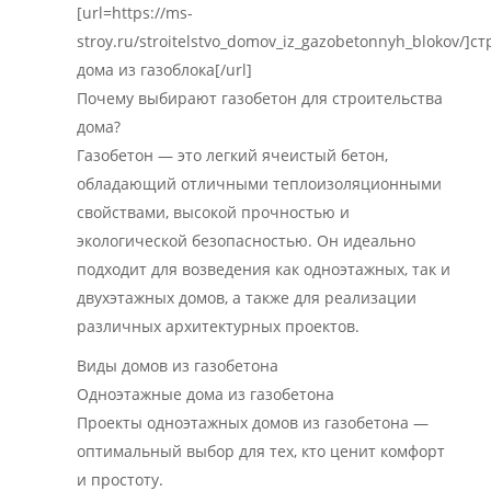
[url=https://ms-
stroy.ru/stroitelstvo_domov_iz_gazobetonnyh_blokov/]с
дома из газоблока[/url]
Почему выбирают газобетон для строительства
дома?
Газобетон — это легкий ячеистый бетон,
обладающий отличными теплоизоляционными
свойствами, высокой прочностью и
экологической безопасностью. Он идеально
подходит для возведения как одноэтажных, так и
двухэтажных домов, а также для реализации
различных архитектурных проектов.
Виды домов из газобетона
Одноэтажные дома из газобетона
Проекты одноэтажных домов из газобетона —
оптимальный выбор для тех, кто ценит комфорт
и простоту.