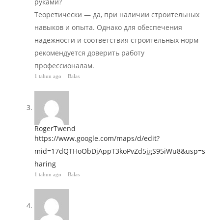
руками?
Теоретически — да, при наличии строительных
навыков и опыта. Однако для обеспечения
надежности и соответствия строительных норм
рекомендуется доверить работу
профессионалам.
1 tahun ago
Balas
RogerTwend
https://www.google.com/maps/d/edit?
mid=17dQTHoObDjAppT3koPvZd5jgS95iWu8&usp=s
haring
1 tahun ago
Balas