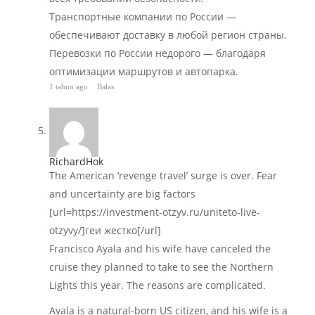
Транспортные компании по России —
обеспечивают доставку в любой регион страны.
Перевозки по России недорого — благодаря
оптимизации маршрутов и автопарка.
1 tahun ago
Balas
RichardHok
The American ‘revenge travel’ surge is over. Fear
and uncertainty are big factors
[url=https://investment-otzyv.ru/uniteto-live-
otzyvy/]геи жестко[/url]
Francisco Ayala and his wife have canceled the
cruise they planned to take to see the Northern
Lights this year. The reasons are complicated.
Ayala is a natural-born US citizen, and his wife is a