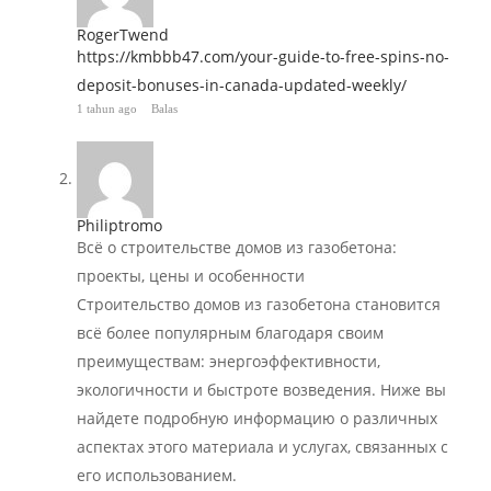
RogerTwend
https://kmbbb47.com/your-guide-to-free-spins-no-
deposit-bonuses-in-canada-updated-weekly/
1 tahun ago
Balas
Philiptromo
Всё о строительстве домов из газобетона:
проекты, цены и особенности
Строительство домов из газобетона становится
всё более популярным благодаря своим
преимуществам: энергоэффективности,
экологичности и быстроте возведения. Ниже вы
найдете подробную информацию о различных
аспектах этого материала и услугах, связанных с
его использованием.