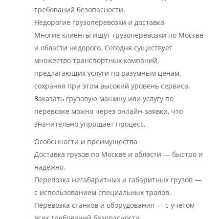
требований безопасности.
Недорогие грузоперевозки и доставка
Многие клиенты ищут грузоперевозки по Москве
и области недорого. Сегодня существует
множество транспортных компаний,
предлагающих услуги по разумным ценам,
сохраняя при этом высокий уровень сервиса.
Заказать грузовую машину или услугу по
перевозке можно через онлайн-заявки, что
значительно упрощает процесс.
Особенности и преимущества
Доставка грузов по Москве и области — быстро и
надежно.
Перевозка негабаритных и габаритных грузов —
с использованием специальных тралов.
Перевозка станков и оборудования — с учетом
всех требований безопасности.