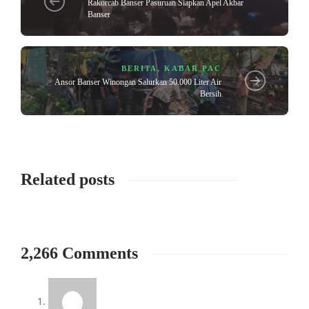
Rakorcab Banser Pasuruan Siapkan Apel Akbar
Banser
BERITA
,
KABAR PAC
Ansor Banser Winongan Salurkan 50.000 Liter Air
Bersih
Related posts
2,266 Comments