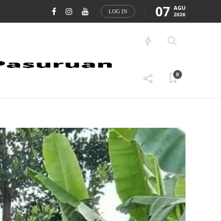
07
AGU
LOG IN
2026
0