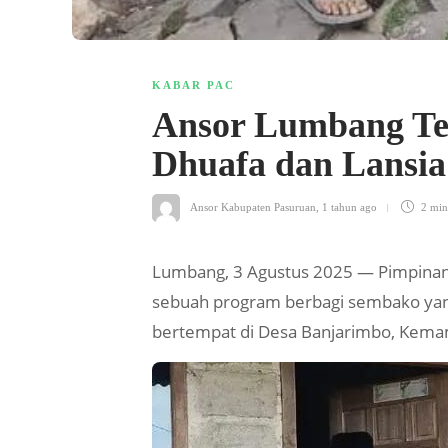
KABAR PAC
Ansor Lumbang Te
Dhuafa dan Lansi
Ansor Kabupaten Pasuruan
,
1 tahun ago
2 mi
Lumbang, 3 Agustus 2025 — Pimpinan
sebuah program berbagi sembako yang 
bertempat di Desa Banjarimbo, Kemama