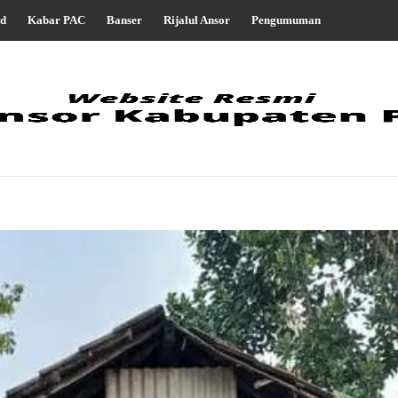
d
Kabar PAC
Banser
Rijalul Ansor
Pengumuman