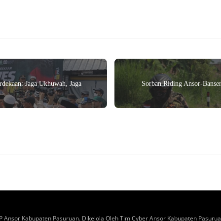
dekaan: Jaga Ukhuwah, Jaga
Sorban Riding Ansor-Banse
GP Ansor Kabupaten Pasuruan. Dikelola Oleh Tim Cyber Ansor Kabupaten Pasuruan