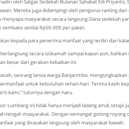
hadiri oleh Satgas Sedekah Bulanan Sahabat Edi Priyanto,
wan. Mereka juga didampingi oleh pengurus ranting dari
an menyapa masyarakat secara langsung.Dana sedekah ya
t sembako senilai Rp50.000 per paket.
gikan kepada para penerima manfaat yang terdiri dari kala
us berlangsung secara istikamah sampai kapan pun, bahka
 besar dari gerakan kebaikan ini.
asiah, seorang lansia warga Banjarimbo, mengungkapkan r
 bermanfaat untuk kebutuhan sehari-hari. Terima kasih ke
rti kami,” tuturnya dengan haru.
 Lumbang ini tidak hanya menjadi ladang amal, tetapi ju
ah-tengah masyarakat. Dengan semangat gotong royong d
faat yang dirasakan langsung oleh masyarakat bawah.