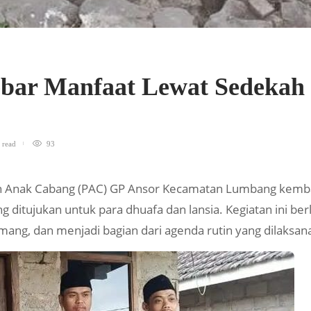
bar Manfaat Lewat Sedekah 
a
n
read
93
 Anak Cabang (PAC) GP Ansor Kecamatan Lumbang kembal
ditujukan untuk para dhuafa dan lansia. Kegiatan ini be
ng, dan menjadi bagian dari agenda rutin yang dilaksana