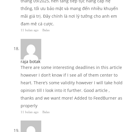
tháng 09/2025, nền tảng tiếp tục nâng cấp hệ
thống, tối ưu bảo mật và mang đến nhiều khuyến
mãi giá trị. Đây chính là nơi lý tưởng cho anh em
đam mê cá cược.
11 bulan ago
Balas
raja botak
There are some interesting deadlines in this article
however I don’t know if I see all of them center to
heart. There’s some validity however I will take hold
opinion till I look into it further. Good article ,
thanks and we want more! Added to FeedBurner as
properly
11 bulan ago
Balas