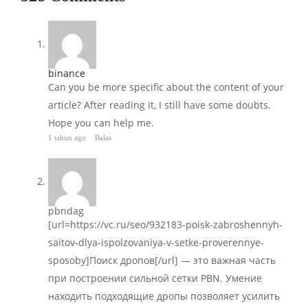
binance
Can you be more specific about the content of your
article? After reading it, I still have some doubts.
Hope you can help me.
1 tahun ago
Balas
pbndag
[url=https://vc.ru/seo/932183-poisk-zabroshennyh-
saitov-dlya-ispolzovaniya-v-setke-proverennye-
sposoby]Поиск дропов[/url] — это важная часть
при построении сильной сетки PBN. Умение
находить подходящие дропы позволяет усилить