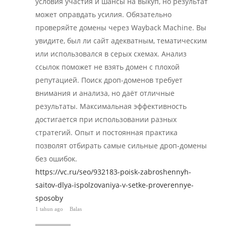
условия участия и шансы на выкуп, но результат
может оправдать усилия. Обязательно
проверяйте домены через Wayback Machine. Вы
увидите, был ли сайт адекватным, тематическим
или использовался в серых схемах. Анализ
ссылок поможет не взять домен с плохой
репутацией. Поиск дроп-доменов требует
внимания и анализа, но даёт отличные
результаты. Максимальная эффективность
достигается при использовании разных
стратегий. Опыт и постоянная практика
позволят отбирать самые сильные дроп-домены
без ошибок.
https://vc.ru/seo/932183-poisk-zabroshennyh-
saitov-dlya-ispolzovaniya-v-setke-proverennye-
sposoby
1 tahun ago
Balas