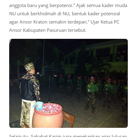
anggota baru yang berpotensi.” Ajak semua kader muda
NU untuk berkhidmah di NU, bentuk kader potensial
agar Ansor Kraton semakin terdepan.” Ujar Ketua PC
Ansor Kabupaten Pasuruan tersebut.
Selain itu, Sahabat Karim juga menekankan agar lulusan