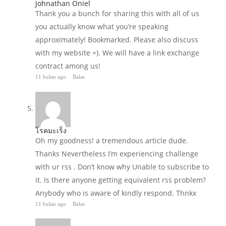
Johnathan Oniel
Thank you a bunch for sharing this with all of us
you actually know what you’re speaking
approximately! Bookmarked. Please also discuss
with my website =). We will have a link exchange
contract among us!
11 bulan ago
Balas
โรคมะเร็ง
Oh my goodness! a tremendous article dude.
Thanks Nevertheless I’m experiencing challenge
with ur rss . Don’t know why Unable to subscribe to
it. Is there anyone getting equivalent rss problem?
Anybody who is aware of kindly respond. Thnkx
11 bulan ago
Balas