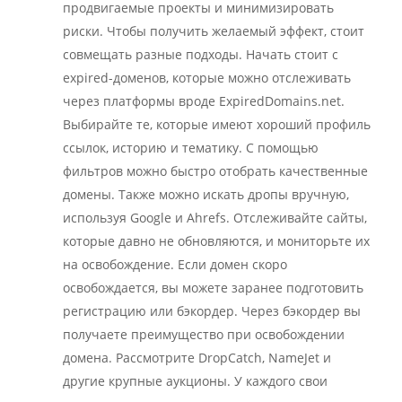
продвигаемые проекты и минимизировать
риски. Чтобы получить желаемый эффект, стоит
совмещать разные подходы. Начать стоит с
expired-доменов, которые можно отслеживать
через платформы вроде ExpiredDomains.net.
Выбирайте те, которые имеют хороший профиль
ссылок, историю и тематику. С помощью
фильтров можно быстро отобрать качественные
домены. Также можно искать дропы вручную,
используя Google и Ahrefs. Отслеживайте сайты,
которые давно не обновляются, и мониторьте их
на освобождение. Если домен скоро
освобождается, вы можете заранее подготовить
регистрацию или бэкордер. Через бэкордер вы
получаете преимущество при освобождении
домена. Рассмотрите DropCatch, NameJet и
другие крупные аукционы. У каждого свои