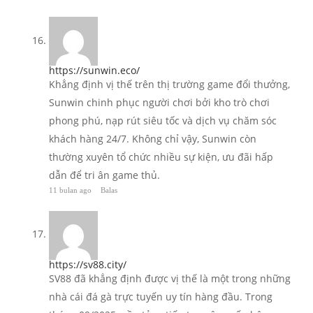
https://sunwin.eco/
Khẳng định vị thế trên thị trường game đổi thưởng,
Sunwin chinh phục người chơi bởi kho trò chơi
phong phú, nạp rút siêu tốc và dịch vụ chăm sóc
khách hàng 24/7. Không chỉ vậy, Sunwin còn
thường xuyên tổ chức nhiều sự kiện, ưu đãi hấp
dẫn để tri ân game thủ.
11 bulan ago
Balas
https://sv88.city/
SV88 đã khẳng định được vị thế là một trong những
nhà cái đá gà trực tuyến uy tín hàng đầu. Trong