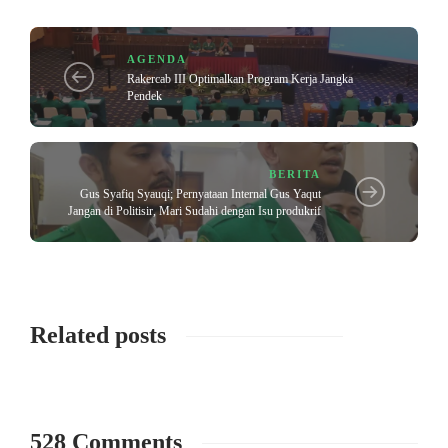
AGENDA
Rakercab III Optimalkan Program Kerja Jangka
Pendek
BERITA
Gus Syafiq Syauqi; Pernyataan Internal Gus Yaqut
Jangan di Politisir, Mari Sudahi dengan Isu produkrif
Related posts
528 Comments