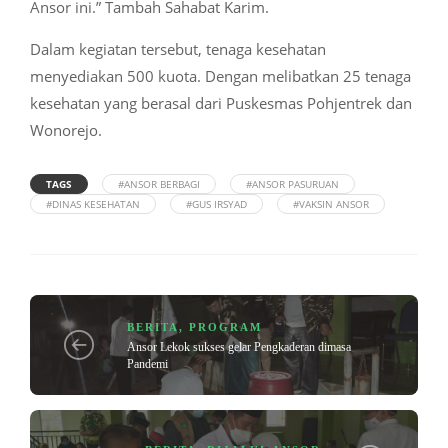
Ansor ini.” Tambah Sahabat Karim.
Dalam kegiatan tersebut, tenaga kesehatan
menyediakan 500 kuota. Dengan melibatkan 25 tenaga
kesehatan yang berasal dari Puskesmas Pohjentrek dan
Wonorejo.
TAGS
#ANSOR BERBAGI
#ANSOR PASURUAN
#DINAS KESEHATAN
#GUS IRSYAD
#VAKSIN ANSOR
BERITA
,
PROGRAM
Ansor Lekok sukses gelar Pengkaderan dimasa
Pandemi