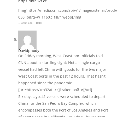
https://kra32f.cc
[img]https://media.cnn.com/api/v1/images/stellar/pro
050.jpg?q=w_1160,c_fill/f_webp[/img]
1 tahun ago
Balas
Davidphody
On Friday morning, West Coast port officials told
CNN about a startling sight: Not a single cargo
vessel had left China with goods for the two major
West Coast ports in the past 12 hours. That hasn’t
happened since the pandemic.
[url=https://kra32att.cc]kraken войти[/url]
Six days ago, 41 vessels were scheduled to depart
China for the San Pedro Bay Complex, which
encompasses both the Port of Los Angeles and Port
of Long Beach in California. On Friday, it was zero.