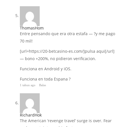
ThomasHom
Entre pensando que era otra estafa — ?y me pago
70 mil!
[url=https://20-betcasino-es.com/]pulsa aqui[/url]
— bono +200%, no pidieron verificacion.
Funciona en Android y iOS.
Funciona en toda Espana ?
1 tahun ago
Balas
RichardHok
The American ‘revenge travel’ surge is over. Fear