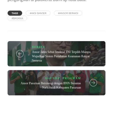
TAGS
#AKSI BANSER
#ANSOR BERAKSI
#BAGANA
BERITA
Ansor Jatim Sebut Jenderal TNI Terpilih Mampu
Wujudkan Sistem Pertahanan Keamanan Rakyat
Semesta
AGENDA
,
PROGRAM
Ansor Pasuruan Bersinergi dengan BNN Berantas
Narkoba di Kabupaten Pasuruan