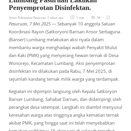
Lumbang Pasuruan Lakukan
Penyemprotan Disinfektan.
Ansor Kabupaten Pasuruan
,
1 tahun ago
1 min
94
Pasuruan, 7 Mei 2025
— Sebanyak 10 anggota Satuan
Koordinasi Rayon (Satkoryon) Barisan Ansor Serbaguna
(Banser) Lumbang melakukan aksi nyata dalam
membantu warga menghadapi wabah Penyakit Mulut
dan Kaki (PMK) yang menyerang hewan ternak di Desa
Wonorejo, Kecamatan Lumbang. Aksi penyemprotan
disinfektan ini dilakukan pada Rabu, 7 Mei 2025, di
sejumlah kandang ternak milik warga yang terdampak.
Kegiatan ini dipimpin langsung oleh Kepala Satkoryon
Banser Lumbang, Sahabat Darnan, dan didampingi oleh
perangkat desa setempat. Langkah ini diambil menyusul
keresahan warga atas tingginya angka kematian ternak
akibat PMK, yang hingga saat ini telah menyebabkan
kematian sedikitnya 15 ekor sapi di wilayah tersebut.